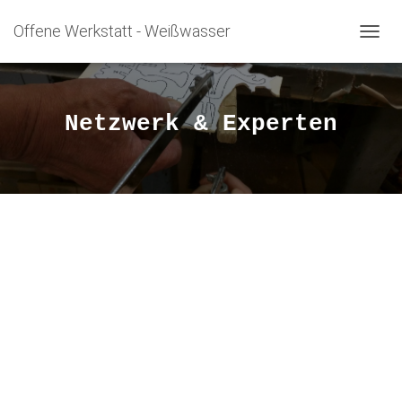
Offene Werkstatt - Weißwasser
N
A
V
I
G
Netzwerk & Experten
A
T
I
O
N
U
M
S
C
H
A
L
T
E
N