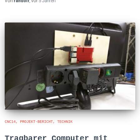
Von
randolf
, vor
5 Jahren
CNC14
PROJEKT-BERICHT
TECHNIK
Tragbarer Computer mit