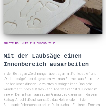
ANLEITUNG
KURS FÜR JUGENDLICHE
Mit der Laubsäge einen
Innenbereich ausarbeiten
In den Beiträgen „Zeichnungen übertragen mit Kohlepapier“ und
„Die Laubsäge“ hast du gesehen, wie man Formen aus Sperrholz
und ähnlichen dünnen Holzplatten aussägen kann. Das geht
wunderbar für den äußeren Rand. Aber wie kannst du Löcher im
Inneren Deiner Form aussägen? Genau das klären wir in diesem
Beitrag. Anschließend kannst Du das Holz wieder mit der
Sandpapierfeile nachbearbeiten. Du brauchst… Für innere Formen