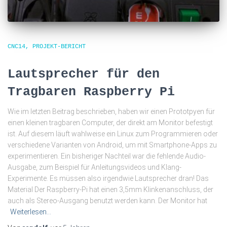
CNC14
PROJEKT-BERICHT
Lautsprecher für den
Tragbaren Raspberry Pi
Wie im letzten Beitrag beschrieben, haben wir einen Prototpyen für
einen kleinen tragbaren Computer, der direkt am Monitor befestigt
ist. Auf diesem läuft wahlweise ein Linux zum Programmieren oder
verschiedene Varianten von Android, um mit Smartphone-Apps zu
experimentieren. Ein bisheriger Nachteil war die fehlende Audio-
Ausgabe, zum Beispiel für Anleitungsvideos und Klang-
Experimente. Es müssen also irgendwie Lautsprecher dran! Das
Material Der Raspberry-Pi hat einen 3,5mm Klinkenanschluss, der
auch als Stereo-Ausgang benutzt werden kann. Der Monitor hat
Weiterlesen…