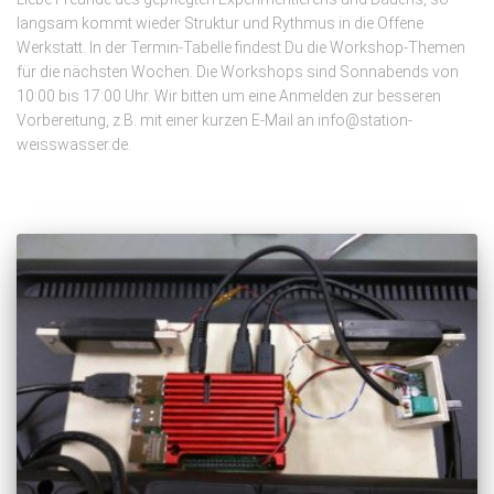
langsam kommt wieder Struktur und Rythmus in die Offene
Werkstatt. In der Termin-Tabelle findest Du die Workshop-Themen
für die nächsten Wochen. Die Workshops sind Sonnabends von
10:00 bis 17:00 Uhr. Wir bitten um eine Anmelden zur besseren
Vorbereitung, z.B. mit einer kurzen E-Mail an info@station-
weisswasser.de.