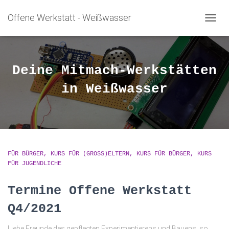
Offene Werkstatt - Weißwasser
NAVIG
UMSC
Deine Mitmach-Werkstätten
in Weißwasser
FÜR BÜRGER
KURS FÜR (GROSS)ELTERN
KURS FÜR BÜRGER
KURS
FÜR JUGENDLICHE
Termine Offene Werkstatt
Q4/2021
Liebe Freunde des gepflegten Experimentierens und Bauens, so