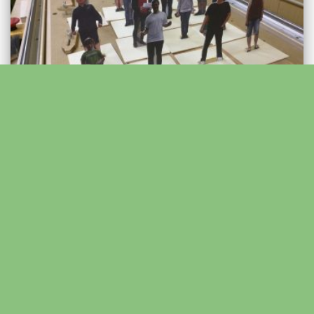
KURS FÜR (GROSS)ELTERN
KURS FÜR JUGENDLICHE
KURS-BERICHT
Modellbau-Workshop 12/19.
Sep 2020
An den Sonnabenden 12. und 19. September gab es zwei
Modellbau-Workshops in der Offenen Werkstatt. Im Fokus standen
dabei Modelle von Arbeitstischen, Personen, Schränken und
Maschinen, um damit die eigene Traum-Werkstatt experimentell