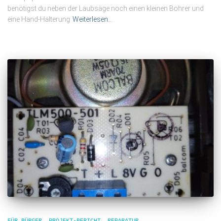
benötigst du neben der Laubsäge noch einen kleinen Bohrer und
eine Hand-Halterung
Weiterlesen…
FÜR BÜRGER
PROJEKT-BERICHT
REPARATUR