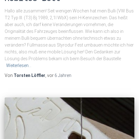
Hallo alle zusammen! Seit wenigen Wochen hat mein Bulli (VW Bus
T2 Typ III. (T3) Bj.1989, 2,1l WbX) sein H-Kennzeichen. Das heißt
aber auch, ich darf keine Veränderungen vornehmen, die
Originalität des Fahrzeuges beeinflussen. Wie kann ich also in
meinem Bulli bequem übernachten ohne technisch etwas zu
verändern? Füllmasse aus Styrodur Fest umbauen möchte ich hier
nichts, also muß eine mobile Lösung her! Den Gedanken zur
Lösung des Problems bekam ich beim Besuch der Baustelle
Weiterlesen…
Von
Torsten Löffler
, vor
6 Jahren