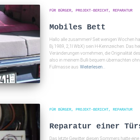
FÜR BÜRGER
PROJEKT-BERICHT
REPARATUR
Mobiles Bett
Hallo alle zusammen! Seit wenigen Wochen hat 
Bj.1989, 2,1l WbX) sein H-Kennzeichen. Das hei
Veränderungen vornehmen, die Originalität de
also in meinem Bulli bequem übernachten ohn
Füllmasse aus
Weiterlesen…
FÜR BÜRGER
PROJEKT-BERICHT
REPARATUR
Reparatur einer Tür
Das letzte Gewitter diesen Sommers hatte eine 