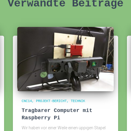
Verwandte Beiträge
CNC14
PROJEKT-BERICHT
TECHNIK
Tragbarer Computer mit
Raspberry Pi
Wir haben vor einer Weile einen üppigen Stapel