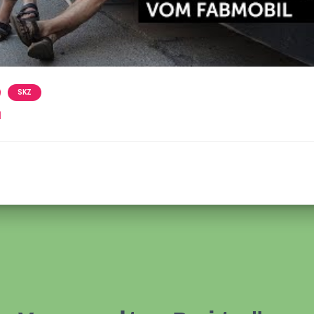
SKZ
l