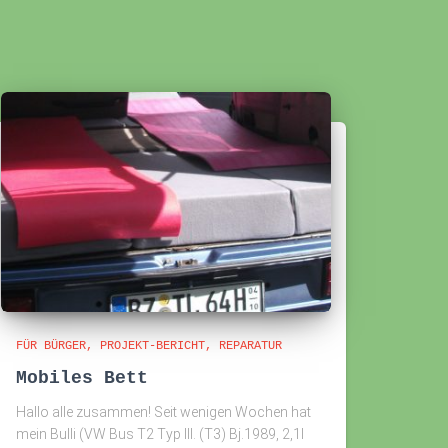
FÜR BÜRGER
PROJEKT-BERICHT
REPARATUR
Mobiles Bett
Hallo alle zusammen! Seit wenigen Wochen hat
mein Bulli (VW Bus T2 Typ III. (T3) Bj.1989, 2,1l