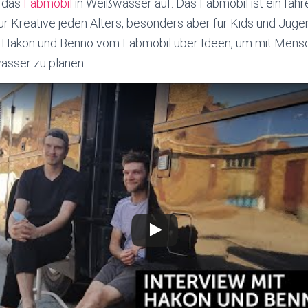
h das
Fabmobil
in Weißwasser auf. Das Fabmobil ist ein fahr
ür Kreative jeden Alters, besonders aber für Kids und Juge
 Hakon und Benno vom Fabmobil über Ideen, um mit Mensc
asser zu planen.