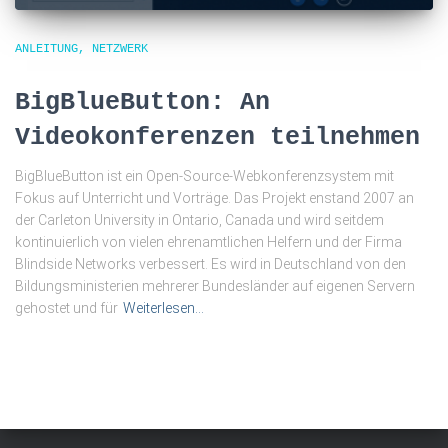
ANLEITUNG
NETZWERK
BigBlueButton: An
Videokonferenzen teilnehmen
BigBlueButton ist ein Open-Source-Webkonferenzsystem mit
Fokus auf Unterricht und Vorträge. Das Projekt enstand 2007 an
der Carleton University in Ontario, Canada und wird seitdem
kontinuierlich von vielen ehrenamtlichen Helfern und der Firma
Blindside Networks verbessert. Es wird in Deutschland von den
Bildungsministerien mehrerer Bundesländer auf eigenen Servern
gehostet und für
Weiterlesen…