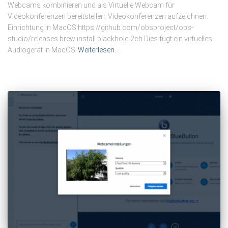
Webcams kombinieren und als Virtuelle Webcam für
Videokonferenzen bereitstellen. Videokonferenzen aufzeichnen.
Einrichtung in MacOS https://github.com/obsproject/obs-
studio/releases brew install blackhole-2ch Dies fügt ein virtuelles
Audiogerät in MacOS
Weiterlesen…