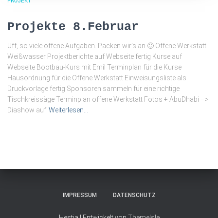
PROJEKT
Projekte 8.Februar
Uff, so viele offene Aufgaben. Packen wir’s an 🙂 Offene Werkstatt
Weißwasser Projektberichte auf Webseite fertig Kurse auf
Webseite Bootbau-Kurs mit Emil Terminplan für die Kurse
Hausordnung für die Offene Werkstatt Einweisungsliste als
Druckvorlage fertig Sponsoren sammeln für eine richtige
Tischkreissäge Terminplan offene Werkstatt Fotos + AbuDhabi –>
Diashow auf
Weiterlesen…
IMPRESSUM
DATENSCHUTZ
Hestia | Entwickelt von
ThemeIsle