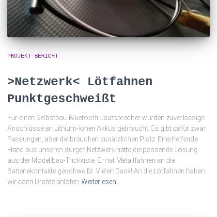
PROJEKT-BERICHT
>Netzwerk< Lötfahnen
Punktgeschweißt
Für einen Selbstbau-Bluetooth-Lautsprecher wurden zuverlässige
Anschlüsse an Lithium-Ionen Akkus gebraucht. Es gibt dafür zwar
Fassungen, aber die brauchen zusätzlichen Platz. Eine helfende
Hand aus unseren Bürger-Netzwerk hatte die passende Lösung
aus der Modellbau-Trickkiste: Er hat Metallfahnen an die
Batteriekontakte geschweißt. Vielen Dank! An die Lötfahnen haben
wir dann Drähte anlöten
Weiterlesen…