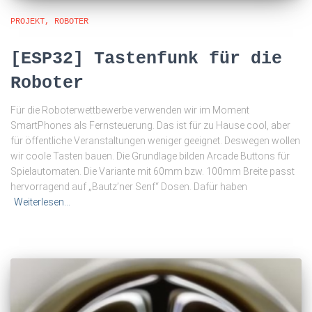
PROJEKT
ROBOTER
[ESP32] Tastenfunk für die
Roboter
Für die Roboterwettbewerbe verwenden wir im Moment
SmartPhones als Fernsteuerung. Das ist für zu Hause cool, aber
für öffentliche Veranstaltungen weniger geeignet. Deswegen wollen
wir coole Tasten bauen. Die Grundlage bilden Arcade Buttons für
Spielautomaten. Die Variante mit 60mm bzw. 100mm Breite passt
hervorragend auf „Bautz’ner Senf“ Dosen. Dafür haben
Weiterlesen…