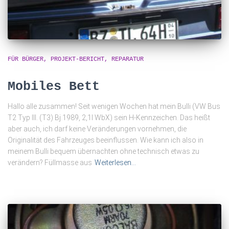
FÜR BÜRGER
PROJEKT-BERICHT
REPARATUR
Mobiles Bett
Hallo alle zusammen! Seit wenigen Wochen hat mein Bulli (VW Bus
T2 Typ III. (T3) Bj.1989, 2,1l WbX) sein H-Kennzeichen. Das heißt
aber auch, ich darf keine Veränderungen vornehmen, die
Originalität des Fahrzeuges beeinflussen. Wie kann ich also in
meinem Bulli bequem übernachten ohne technisch etwas zu
verändern? Füllmasse aus
Weiterlesen…